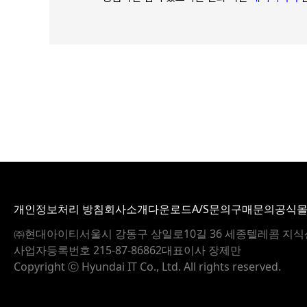
개인정보처리 방침
회사소개
다운로드
A/S문의
구매문의
공식
㈜현대아이티
서울시 강동구 상일로10길 36 세종텔레콤 지식
사업자등록번호 215-87-86862
대표이사 장제만
Copyright ⓒ Hyundai IT Co., Ltd. All rights reserved.