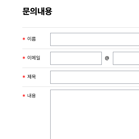
전화 1566-7713
문의내용
*
이름
*
이메일
@
*
제목
*
내용